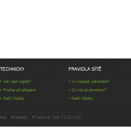
TECHNICKY
PRAVIDLA SÍTĚ
Jak najít signál?
Co naopak zakázáno?
Postup při připojení
Co vše je povoleno?
Další články..
Další články..
 řád
Kontakty
IP adresa: 216.73.217.111