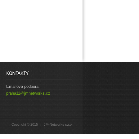
KONTAKTY
Emailová podpora:
praha11@jmnetworks.cz
Copyright
©
2015
|
JM-Networks s.r.o.