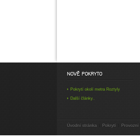
NOVĚ POKRYTO
Pokrytí okolí metra Roztyly
Další články..
Úvodní stránka
Pokrytí
Provozní