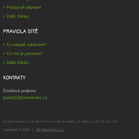
Postup při připojení
Další články..
PRAVIDLA SÍTĚ
Co naopak zakázáno?
Co vše je povoleno?
Další články..
KONTAKTY
Emailová podpora:
praha11@jmnetworks.cz
Úvodní stránka
Pokrytí
Provozní řád
Kontakty
IP adresa: 216.73.216.242
Copyright
©
2015
|
JM-Networks s.r.o.