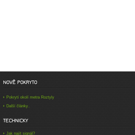
NOVĚ POKRYTO
Pokrytí okolí metra Roztyly
Další články..
TECHNICKY
Jak najít signál?