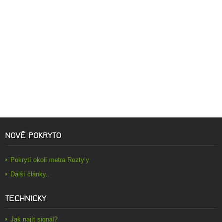
NOVĚ POKRYTO
Pokrytí okolí metra Roztyly
Další články..
TECHNICKY
Jak najít signál?