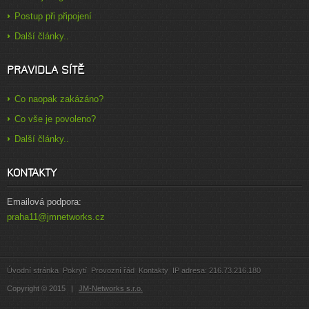
Postup při připojení
Další články..
PRAVIDLA SÍTĚ
Co naopak zakázáno?
Co vše je povoleno?
Další články..
KONTAKTY
Emailová podpora:
praha11@jmnetworks.cz
Úvodní stránka
Pokrytí
Provozní řád
Kontakty
IP adresa: 216.73.216.180
Copyright
©
2015
|
JM-Networks s.r.o.